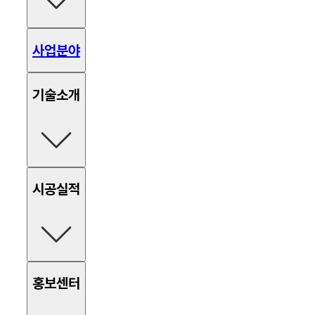
사업분야
기술소개
함체추진
현장타설
시공실적
네일형 옹벽
앵커형 옹벽
터널부 락볼트
부력방지 앵커
고각앵커 흙막이
2열자립식 흙막이
함체추진
현장타설
홍보센터
네일형
앵커형