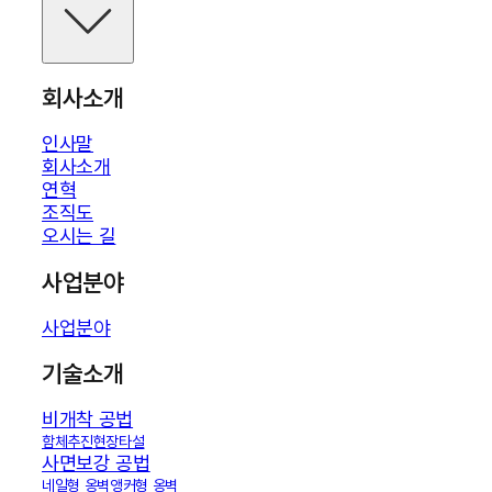
회사소개
인사말
회사소개
연혁
조직도
오시는 길
사업분야
사업분야
기술소개
비개착 공법
함체추진
현장타설
사면보강 공법
네일형 옹벽
앵커형 옹벽