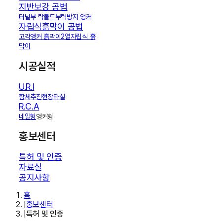
지반보강 공법
터널부 락볼트
부력방지 앵커
자립식흙막이 공법
고각앵커 흙막이
2열자립식 흙
막이
시공실적
U.R.I
함체추진
현장타설
R.C.A
네일형
앵커형
홍보센터
특허 및 인증
자료실
공지사항
홈
|
홍보센터
|
특허 및 인증