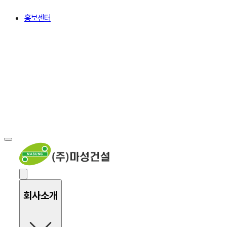
홍보센터
회사소개