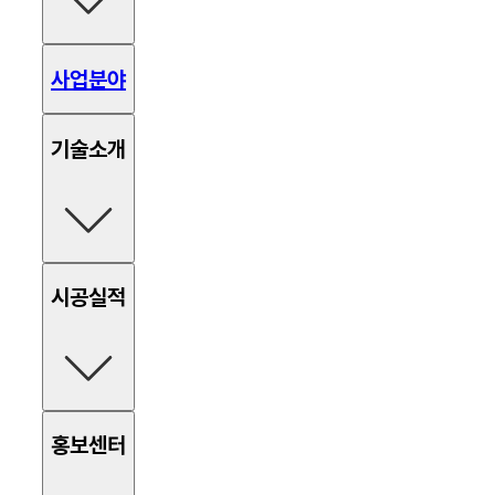
사업분야
기술소개
함체추진
현장타설
시공실적
네일형 옹벽
앵커형 옹벽
터널부 락볼트
부력방지 앵커
고각앵커 흙막이
2열자립식 흙막이
함체추진
현장타설
홍보센터
네일형
앵커형