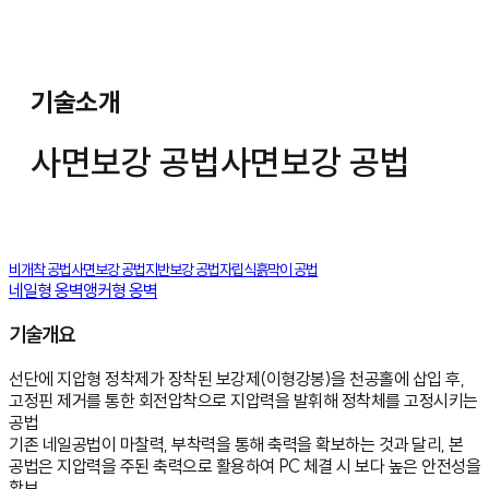
기술소개
사면보강 공법
사면보강 공법
비개착 공법
사면보강 공법
지반보강 공법
자립식흙막이 공법
네일형 옹벽
앵커형 옹벽
기술개요
선단에 지압형 정착제가 장착된 보강제(이형강봉)을 천공홀에 삽입 후,
고정핀 제거를 통한 회전압착으로 지압력을 발휘해 정착체를 고정시키는
공법
기존 네일공법이 마찰력, 부착력을 통해 축력을 확보하는 것과 달리, 본
공법은 지압력을 주된 축력으로 활용하여 PC 체결 시 보다 높은 안전성을
확보