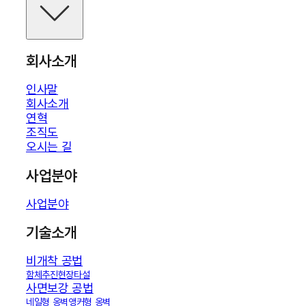
회사소개
인사말
회사소개
연혁
조직도
오시는 길
사업분야
사업분야
기술소개
비개착 공법
함체추진
현장타설
사면보강 공법
네일형 옹벽
앵커형 옹벽