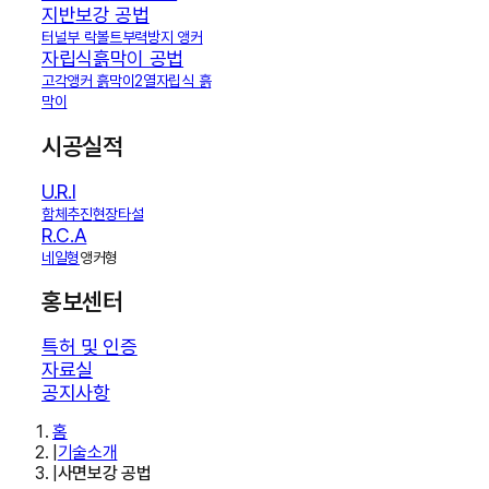
지반보강 공법
터널부 락볼트
부력방지 앵커
자립식흙막이 공법
고각앵커 흙막이
2열자립식 흙
막이
시공실적
U.R.I
함체추진
현장타설
R.C.A
네일형
앵커형
홍보센터
특허 및 인증
자료실
공지사항
홈
|
기술소개
|
사면보강 공법