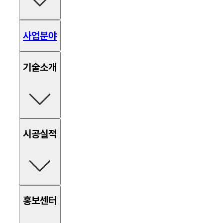
사업분야
기술소개
함체추진
현장타설
시공실적
네일형 옹벽
앵커형 옹벽
터널부 락볼트
부력방지 앵커
고각앵커 흙막이
2열자립식 흙막이
함체추진
현장타설
홍보센터
네일형
앵커형