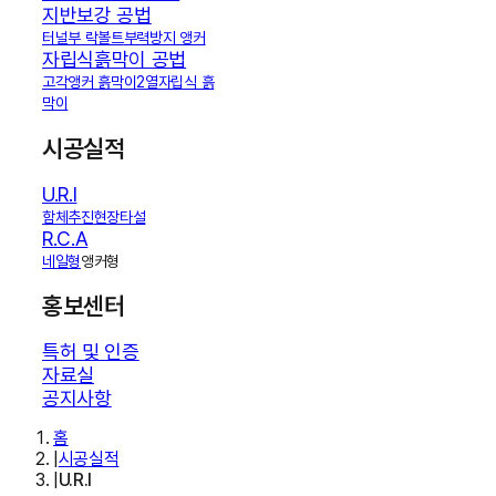
지반보강 공법
터널부 락볼트
부력방지 앵커
자립식흙막이 공법
고각앵커 흙막이
2열자립식 흙
막이
시공실적
U.R.I
함체추진
현장타설
R.C.A
네일형
앵커형
홍보센터
특허 및 인증
자료실
공지사항
홈
|
시공실적
|
U.R.I