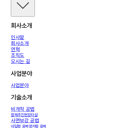
회사소개
인사말
회사소개
연혁
조직도
오시는 길
사업분야
사업분야
기술소개
비개착 공법
함체추진
현장타설
사면보강 공법
네일형 옹벽
앵커형 옹벽