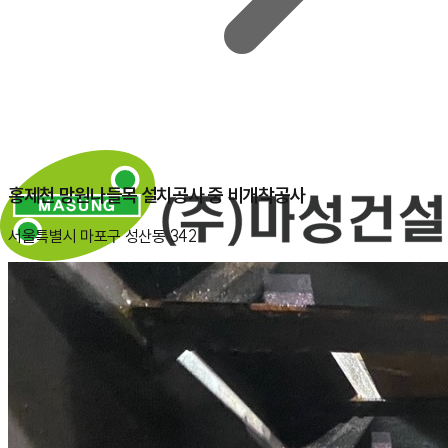
홍제천 망원나들목 설치공사 중 비개착공사
서울특별시 마포구 성산동 342