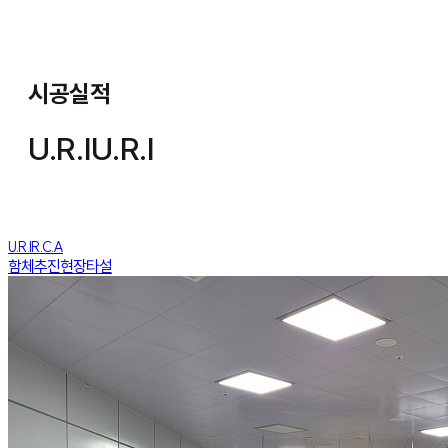
시공실적
U.R.I
U.R.I
U.R.I
R.C.A
함체추진
현장타설